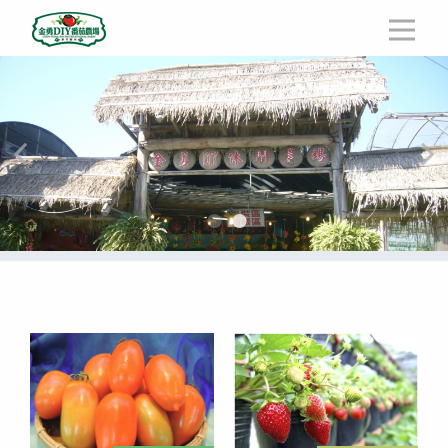
O
金勇DIY
番茄農場
農場樂趣
最新消息
農產介紹
產品購買
聯絡我們