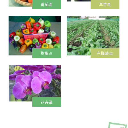
番茄區
草莓區
套裝行程
回報匯款
購物車
甜椒區
有機蔬菜
花卉區