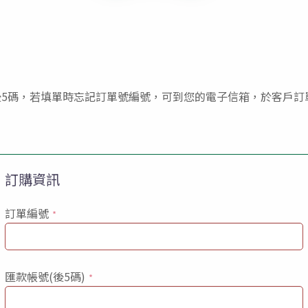
金勇DIY番茄農場
碼，若填單時忘記訂單號編號，可到您的電子信箱，於客戶訂
訂購資訊
訂單編號
*
匯款帳號(後5碼)
*