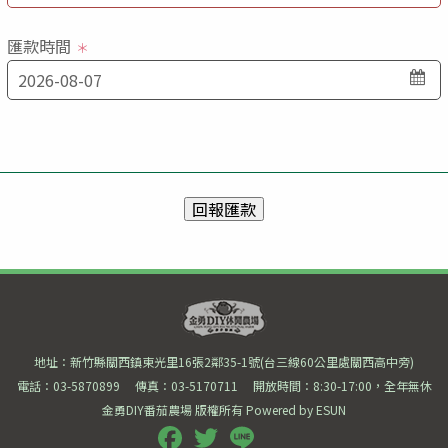
匯款時間
＊
回報匯款
金勇DIY番茄農
場
地址：新竹縣關西鎮東光里16張2鄰35-1號(台三線60公里處關西高中旁)
電話：
03-5870899
傳真：
03-5170711
開放時間：
8:30-17:00，全年無休
金勇DIY番茄農場 版權所有 Powered by ESUN
Facebook
Twitter
Line