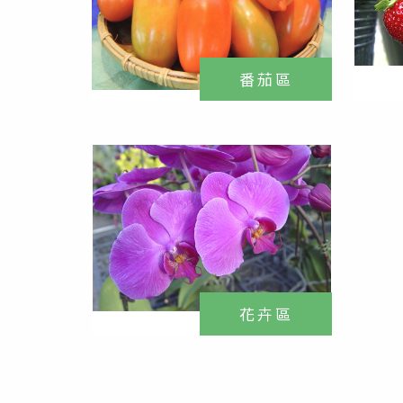
番茄區
花卉區