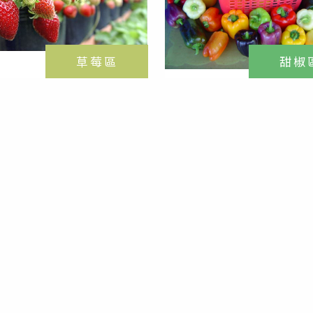
草莓區
甜椒